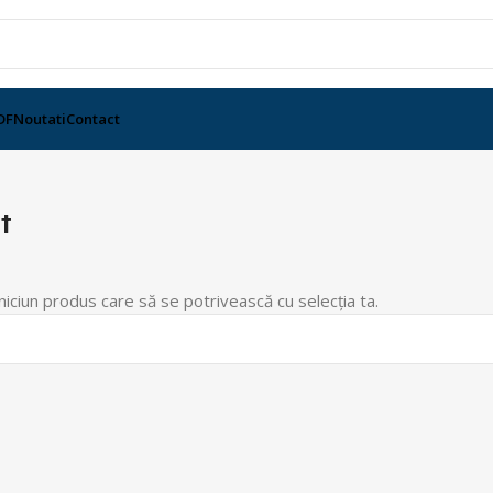
DF
Noutati
Contact
t
niciun produs care să se potrivească cu selecția ta.