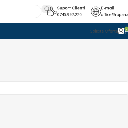
Suport Clienti
E-mail
0745.997.220
office@ropan.
0
Solicita Oferta