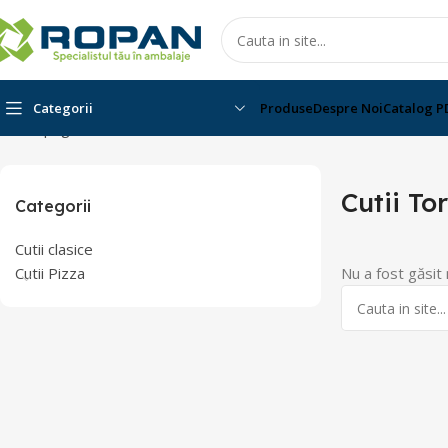
Categorii
Produse
Despre Noi
Catalog P
Prima pagina
Cutii Cofetarie Patiserie
Cutii Tort
Cutii Tor
Categorii
Cutii clasice
Cutii Pizza
Nu a fost găsit 