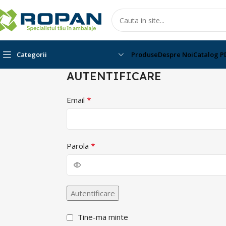
Categorii
Produse
Despre Noi
Catalog P
AUTENTIFICARE
*
Email
*
Parola
Alternative:
Autentificare
Tine-ma minte