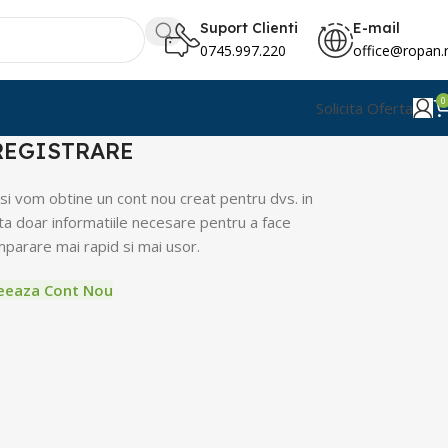
Suport Clienti
E-mail
0745.997.220
office@ropan.
0
Solicita Oferta
REGISTRARE
si vom obtine un cont nou creat pentru dvs. in
ita doar informatiile necesare pentru a face
parare mai rapid si mai usor.
eeaza Cont Nou