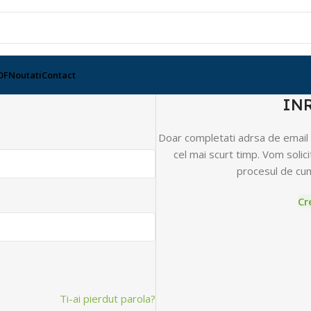
DF
Noutati
Contact
IN
Doar completati adrsa de email 
cel mai scurt timp. Vom solic
procesul de cum
Cr
Ti-ai pierdut parola?