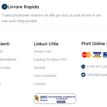
Livrare Rapida
Toate produsele noastre se afla pe stoc si sunt livrate in cel
mai scurt timp posibil.
Plati Online
ienti
Linkuri Utile
ii
Despre Noi
dentialitate
Catalog Produse PDF
0745.997.22
e Cookie
Noutati
office@ropa
Cum Comand?
i
Contact