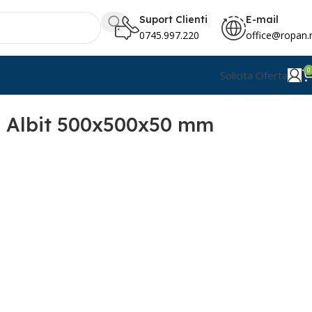
Suport Clienti
E-mail
0745.997.220
office@ropan.
0
Solicita Oferta
0 Albit 500x500x50 mm