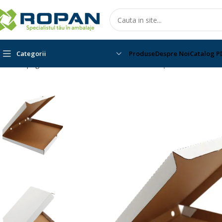
Categorii
Produse
Despre Noi
Catalog P
Prima pagina
Cutii Pizza
Cutii Pizza Albit
Cutie pizza D50 Albi