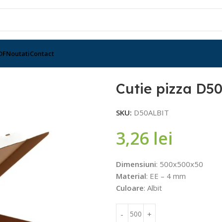
DF
Noutati
Contact
t 500x500x50 mm
Cutie pizza D5
SKU:
D50ALBIT
3,26
lei
Dimensiuni
: 500x500x50
Material
: EE – 4 mm
Culoare
: Albit
Alternative: